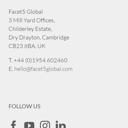
Facet5 Global
3 Mill Yard Offices,
Childerley Estate,
Dry Drayton, Cambridge
CB23 8BA, UK
T. +44 (0)1954 602460
E.
hello@facet5global.com
FOLLOW US