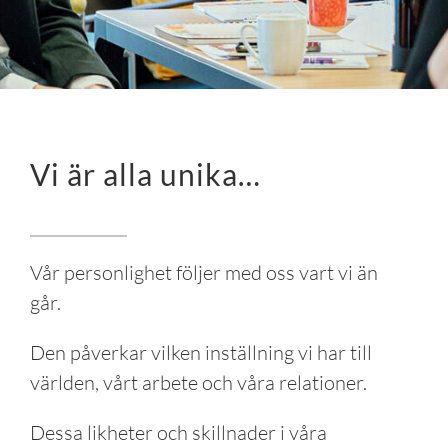
Insikter
Evenemang
Kontakta oss
Vi är alla unika…
LOGGA IN
SE
Vår personlighet följer med oss vart vi än
går.
Den påverkar vilken inställning vi har till
världen, vårt arbete och våra relationer.
Dessa likheter och skillnader i våra