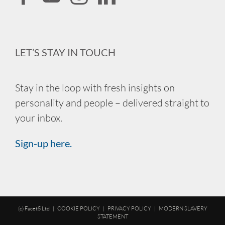
LET’S STAY IN TOUCH
Stay in the loop with fresh insights on
personality and people – delivered straight to
your inbox.
Sign-up here.
(c) Facet5 Ltd |
COOKIE POLICY
|
PRIVACY POLICY
|
MODERN SLAVERY
STATEMENT