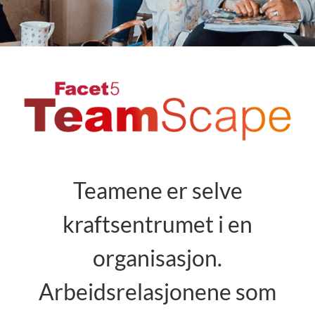
Innsikt
Arrangementer
Ta kontakt
LOGG INN
NO
Teamene er selve
kraftsentrumet i en
organisasjon.
Arbeidsrelasjonene som