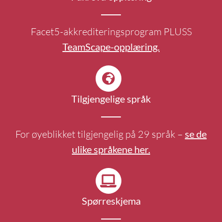
Facet5-akkrediteringsprogram PLUSS
TeamScape-opplæring.
Tilgjengelige språk
For øyeblikket tilgjengelig på 29 språk –
se de
ulike språkene her.
Spørreskjema