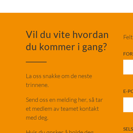
Vil du vite hvordan
Fel
du kommer i gang?
FO
La oss snakke om de neste
trinnene.
E-P
Send oss en melding her, så tar
et medlem av teamet kontakt
med deg.
SEL
Hvis du ønsker å holde deg