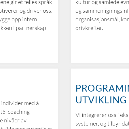
ne gir et felles språk
kultur og samlede evn
tiverer og driver oss.
og sammenligningsinf
bygge opp intern
organisasjonsmål, kom
akken i partnerskap
drivkrefter.
PROGRAMI
UTVIKLING
r individer med å
et5-coaching
Vi integrerer oss i e
te nivåer av
systemer, og tilbyr da
utvikle mer autentiske