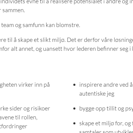
dividets evne til å realisere potensialet i andre og in
er sammen.
r, team og samfunn kan blomstre.
re til å skape et slikt miljø. Det er derfor våre løsni
mfor alt annet, og uansett hvor lederen befinner seg i 
gheten virker inn på
inspirere andre ved å
autentiske jeg
rke sider og risikoer
bygge opp tillit og p
ene til rollen,
skape et miljø for, o
tfordringer
samtaler som utvikler