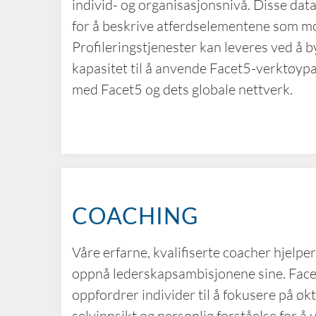
individ- og organisasjonsnivå. Disse datae
for å beskrive atferdselementene som mo
Profileringstjenester kan leveres ved å 
kapasitet til å anvende Facet5-verktøyp
med Facet5 og dets globale nettverk.
COACHING
Våre erfarne, kvalifiserte coacher hjelpe
oppnå lederskapsambisjonene sine. Fac
oppfordrer individer til å fokusere på øk
selvinnsikt og personlig forståelse for å 