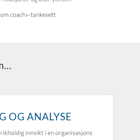
 som coach»-tankesett
om…
G OG ANALYSE
rikholdig innsikt i en organisasjons