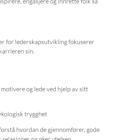
spirere, engasjere og innrette folk så
nger for lederskapsutvikling fokuserer
karrieren sin.
 motivere og lede ved hjelp av sitt
sykologisk trygghet
g forstå hvordan de gjennomfører, gode
 relasjoner og øker ytelsen