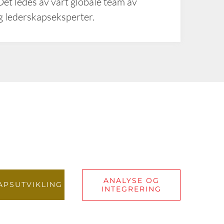
Det ledes av vårt globale team av
og lederskapseksperter.
ANALYSE OG
APSUTVIKLING
INTEGRERING