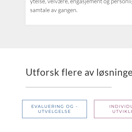
ytelse, velvære, engasjement og personli
samtale av gangen.
Utforsk flere av løsnin
EVALUERING OG -
INDIVID
UTVELGELSE
UTVIKL