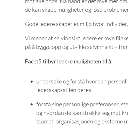
mot alle odds. Nå handler det mye mer om in
de kan skape muligheter og løse problem
Gode ledere skaper et miljø hvor individe
Vi mener at selvinnsikt ledere er mye flinke
på å bygge opp og utvikle selvinnsikt – fre
Facet5 tilbyr ledere muligheten til å:
undersøke og forstå hvordan personli
lederskapsstilen deres
forstå sine personlige preferanser, ste
og hvordan de kan strekke seg mot krav
teamet, organisasjonen og eksterne u