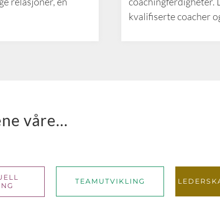
ge relasjoner, én
coachingferdigheter. 
kvalifiserte coacher 
gene våre…
UELL
TEAMUTVIKLING
LEDERSK
ING