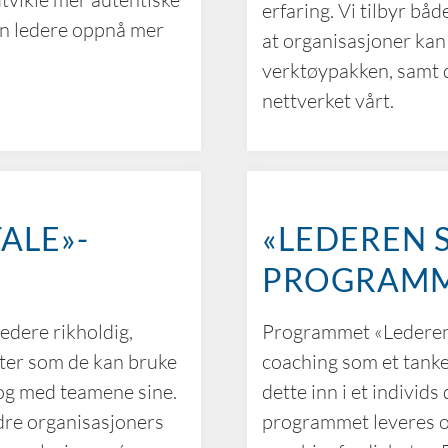
erfaring. Vi tilbyr b
an ledere oppnå mer
at organisasjoner kan
verktøypakken, samt d
nettverket vårt.
ALE»-
«LEDEREN 
PROGRAM
dere rikholdig,
Programmet «Lederen 
eter som de kan bruke
coaching som et tanke
log med teamene sine.
dette inn i et individs
dre organisasjoners
programmet leveres o