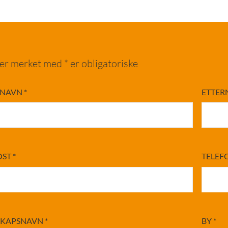
ter merket med * er obligatoriske
RNAVN
*
ETTE
OST
*
TELEF
SKAPSNAVN
*
BY
*