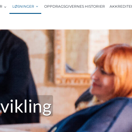
R
LØSNINGER
OPPDRAGSGIVERNES HISTORIER
AKKREDITE
vikling