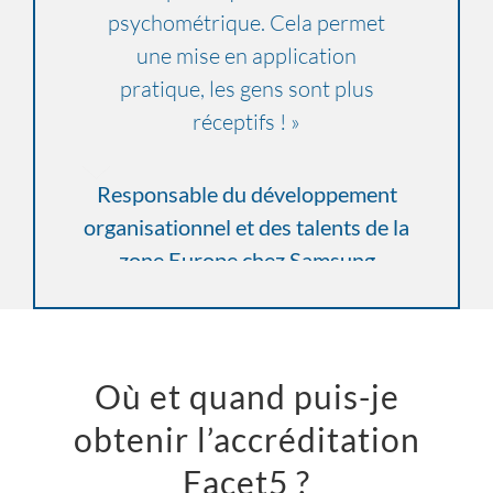
psychométrique. Cela permet
Les possibilités sont
nombreuses. Je me réjouis de
une mise en application
pratique, les gens sont plus
continuer à travailler avec
réceptifs ! »
vous. »
Kelly Ann McKnight, Stoneridge
Responsable du développement
organisationnel et des talents de la
Consulting CA
zone Europe chez Samsung
Où et quand puis-je
obtenir l’accréditation