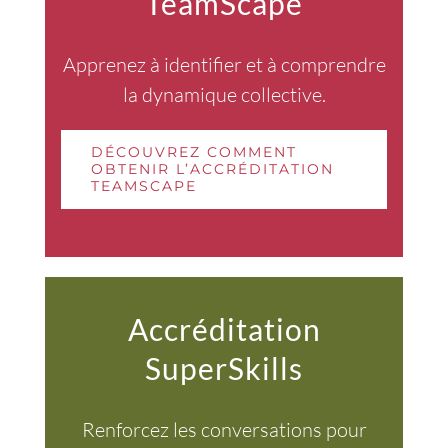
TeamScape
Apprenez à identifier et à comprendre
la dynamique collective.
DÉCOUVREZ COMMENT
OBTENIR L’ACCRÉDITATION
TEAMSCAPE
Accréditation
SuperSkills
Renforcez les conversations pour