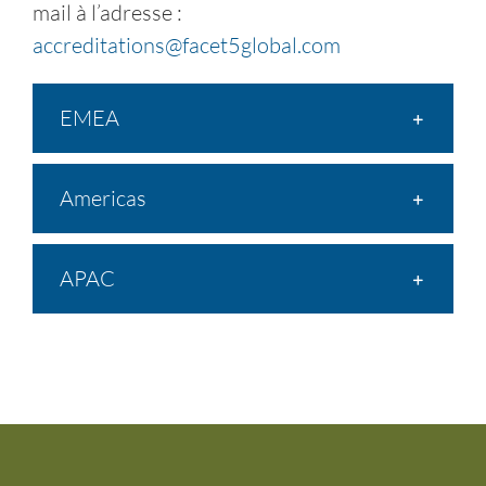
mail à l’adresse :
accreditations@facet5global.com
EMEA
Americas
APAC