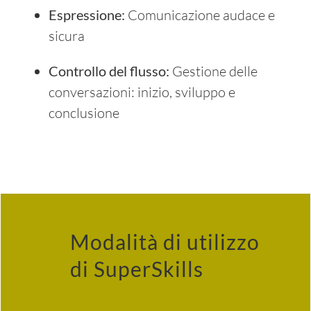
Espressione:
Comunicazione audace e
sicura
Controllo del flusso:
Gestione delle
conversazioni: inizio, sviluppo e
conclusione
Modalità di utilizzo
di SuperSkills