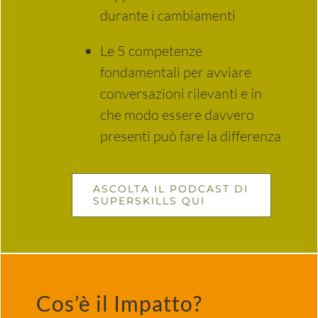
durante i cambiamenti
Le 5 competenze
fondamentali per avviare
conversazioni rilevanti e in
che modo essere davvero
presenti può fare la differenza
ASCOLTA IL PODCAST DI
SUPERSKILLS QUI
Cos’è il Impatto?