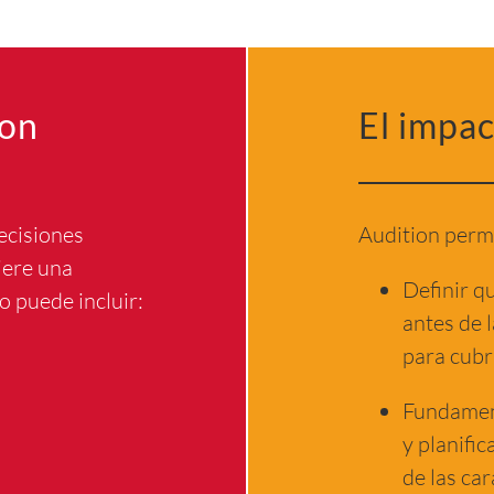
ion
El impa
ecisiones
Audition permi
iere una
Definir q
o puede incluir:
antes de 
para cubri
Fundament
y planific
de las car