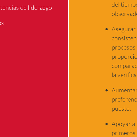
del tiemp
encias de liderazgo
observad
os
Asegurar 
consisten
procesos 
proporcio
comparaci
la verific
Aumentar 
preferenc
puesto.
Apoyar al
primeros 