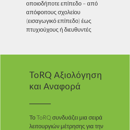
οποιοδήποτε επίπεδο – από
απόφοιτους σχολείου
(εισαγωγικό επίπεδο) έως
πτυχιούχους ή διευθυντές
ToRQ Αξιολόγηση
και Αναφορά
Το ToRQ συνδυάζει μια σειρά
λειτουργιών μέτρησης για την