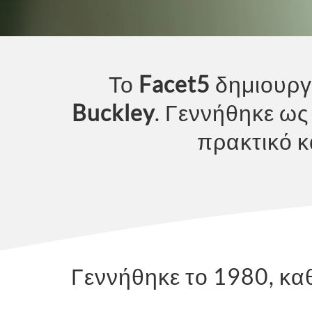
Το
Facet5
δημιουργ
Buckley
. Γεννήθηκε ως
πρακτικό κ
Γεννήθηκε το 1980, κα