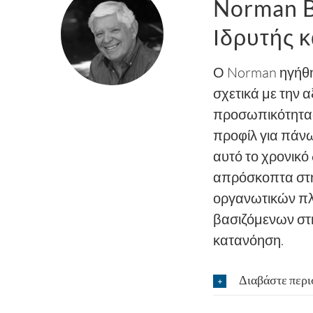
Norman B
Ιδρυτής κ
Ο Norman ηγήθη
σχετικά με την 
προσωπικότητας
προφίλ για πάν
αυτό το χρονικό
απρόσκοπτα στη
οργανωτικών π
βασιζόμενων στ
κατανόηση.
Διαβάστε περ