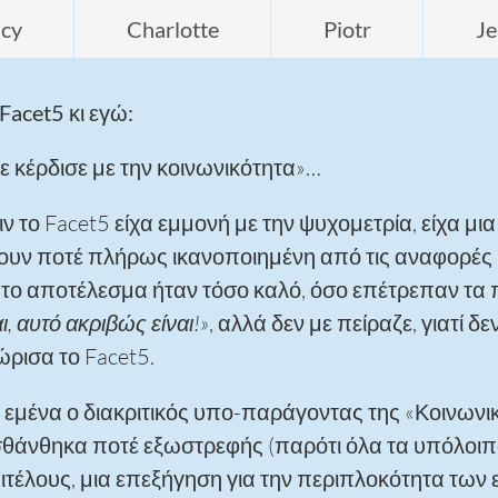
acy
Charlotte
Piotr
Je
Facet5 κι εγώ:
ε κέρδισε με την κοινωνικότητα»…
ν το Facet5 είχα εμμονή με την ψυχομετρία, είχα μια
ουν ποτέ πλήρως ικανοποιημένη από τις αναφορές
ι το αποτέλεσμα ήταν τόσο καλό, όσο επέτρεπαν τα
ι, αυτό ακριβώς είναι!»
, αλλά δεν με πείραζε, γιατί 
ώρισα το Facet5.
α εμένα ο διακριτικός υπο-παράγοντας της «Κοινωνι
σθάνθηκα ποτέ εξωστρεφής (παρότι όλα τα υπόλοιπα 
ιτέλους, μια επεξήγηση για την περιπλοκότητα των