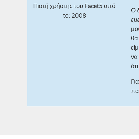
Πιστή χρήστης του Facet5 από
Ο 
το: 2008
εμέ
μο
θα
εί
να
ότ
Γι
πα