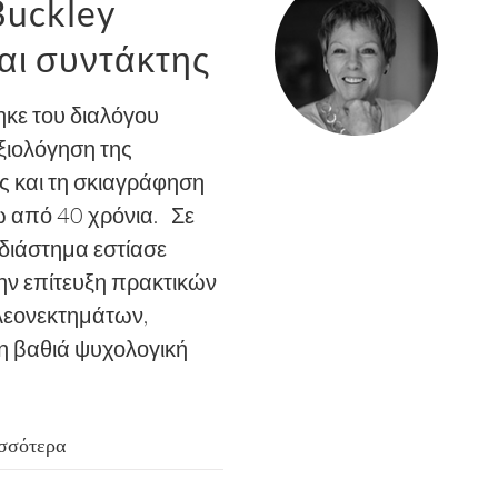
uckley
αι συντάκτης
κε του διαλόγου
αξιολόγηση της
 και τη σκιαγράφηση
ω από 40 χρόνια.
Σε
 διάστημα εστίασε
ν επίτευξη πρακτικών
λεονεκτημάτων,
η βαθιά ψυχολογική
ισσότερα