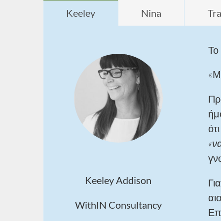
Keeley
Nina
Tr
Το 
«Μ
Πρι
ήμ
ότ
«να
γν
Keeley Addison
Γι
αι
WithIN Consultancy
Επ